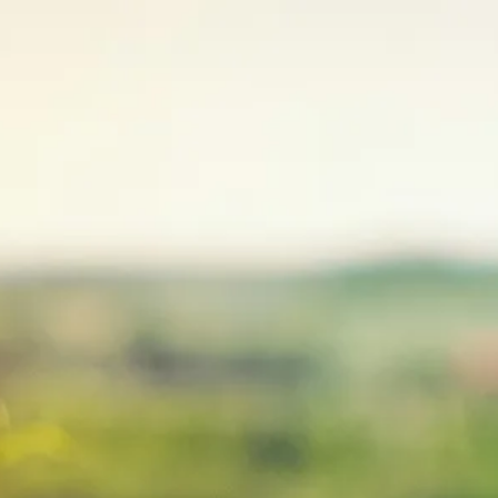
MENU
Contact
ADRESSE
9 rue Haute du Petit Moulin 51140 Prouilly