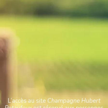
- France
MOBILE
0631959121 / 0651422709 /
0783444985 / 0658410324
RÉSERVATIONS
Pour commander, envoyez par courrier ou par e-mail le bon
de commande. Joignez-y votre règlement par chèque ou
par virement bancaire (veuillez nous contacter afin
d'obtenir notre RIB). Dès réception de votre règlement,
nous expédierons vos produits.
L’accès au site
Champagne Hubert
BON DE COMMANDE