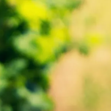
En cochant cette case, j'accepte la
politique
du site internet
de confidentialité
ENVOYER MA DEMANDE
Viticulture agroécologique durable sur sol vivant
NOTRE MAISON
NOS CHAMPAGNES