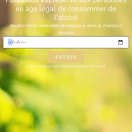
Potaufeux
est réservé aux personnes
en âge légal de consommer de
IMPRIMER LE BON DE COMMANDE
l'alcool
Veuillez entrer votre date de naissance dans le champs ci
dessous
ENTRER
L’abus d’alcool est dangereux pour la santé